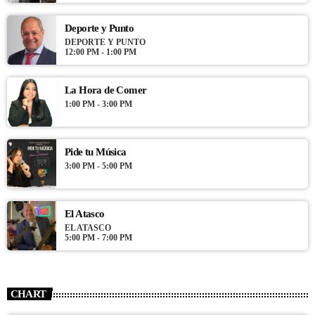
eget tellus nec, pellentesque varius mauris. Sed eu congue
nulla, et tincidunt justo. Aliquam semper faucibus odio id varius.
Deporte y Punto
Suspendisse varius laoreet sodales.
DEPORTE Y PUNTO
12:00 PM - 1:00 PM
La Hora de Comer
1:00 PM - 3:00 PM
Pide tu Música
3:00 PM - 5:00 PM
El Atasco
EL ATASCO
5:00 PM - 7:00 PM
CHART