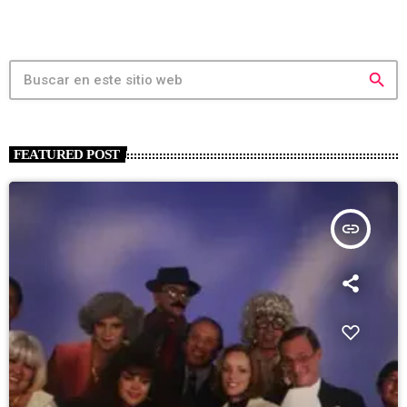
search
FEATURED POST
insert_link