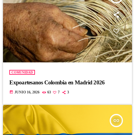
COMUNIDAD
Expoartesanos Colombia en Madrid 2026
today
JUNIO 16, 2026
63
7
3
insert_link