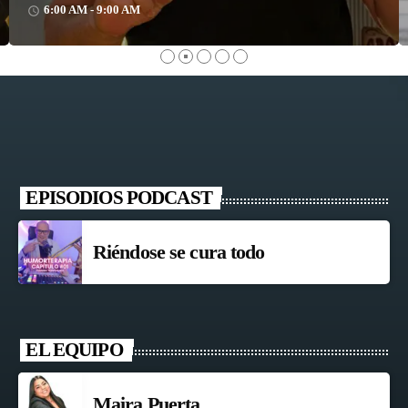
6:00 AM - 9:00 AM
access_time
EPISODIOS PODCAST
Riéndose se cura todo
EL EQUIPO
Maira Puerta