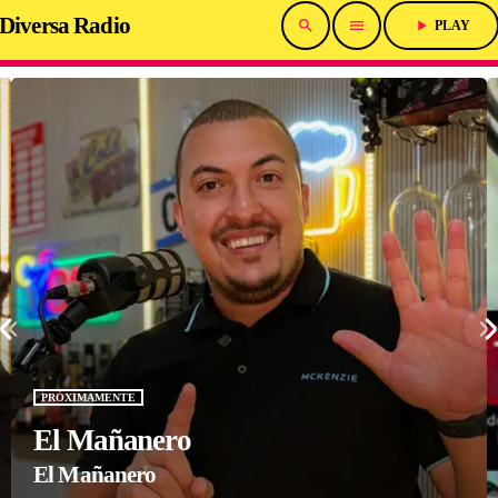
Diversa Radio
search
menu
play_arrow
PLAY
PRÓXIMAMENTE
El Mañanero
El Mañanero