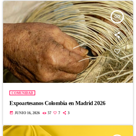
insert_link
COMUNIDAD
Expoartesanos Colombia en Madrid 2026
today
JUNIO 16, 2026
57
7
3