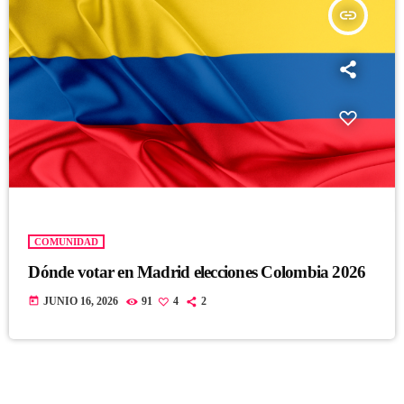
insert_link
COMUNIDAD
Dónde votar en Madrid elecciones Colombia 2026
today
JUNIO 16, 2026
91
4
2