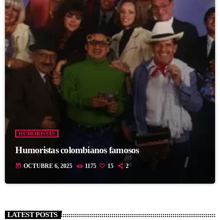
HUMORISTAS
Humoristas colombianos famosos
today
OCTUBRE 6, 2025
1175
15
2
LATEST POSTS