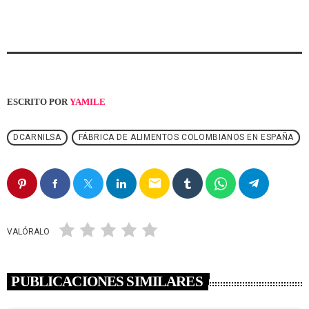
ESCRITO POR
YAMILE
DCARNILSA
FÁBRICA DE ALIMENTOS COLOMBIANOS EN ESPAÑA
email
VALÓRALO
PUBLICACIONES SIMILARES