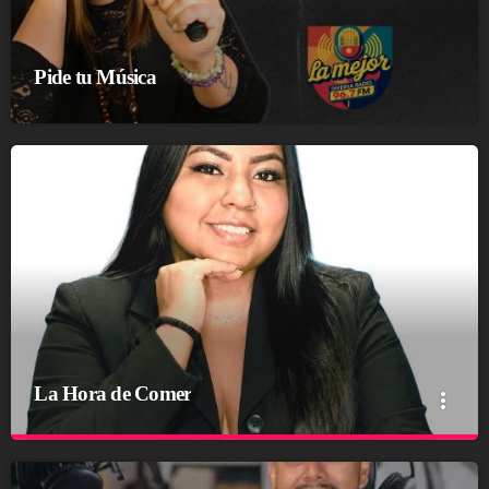
Pide tu Música
La Hora de Comer
more_vert
close
La Hora de Comer